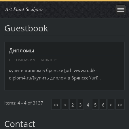
Art Paint Sculptor
Guestbook
Дипломы
DIPLOMI_MSMN
16/10/2025
купить диплом в брянске [url=www.rudik-
diplom4.ru/]купить диплом в брянске[/url] .
Items: 4 - 4 of 3137
<<
<
2
3
4
5
6
>
>>
Contact